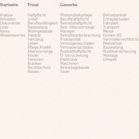
Startseite
Privat
Gewerbe
Analyse
Haftpflicht
Photovoltaikanlage
Betriebsinhalt
Aktuelles
Unfall
Berufshaftpflicht
Ertragsschaden
Dokumente
Berufsunfähigkeit
Betriebshaftpflicht
Fuhrpark
Links
Bauleistung
Betr. Altersvorsorge
Transport
News
Wohngebäude
Manager
Messe
Wissenswertes
Hausrat
Betriebsunterbrechung
Firmen-RS
Fahrzeug
Praxisausfall
Vermieterrechtsschu
Leben
Vermögensschäden
Mietverlust
Pflege,Krankh.
Vertrauensschäden
Bauleistung
Altersvorsorge
Produkthaftpflicht
Kreditversicherung
Kinder
IT-Versicherung
Montage
Senioren
Elektronik
Umwelt
Kranken
Maschinen
Rechtsschutz
Betriebsgebäude
Reisen
Feuer