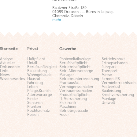
GK Assekuranz
Bautzner Straße 189
01099 Dresden --- Büros in Leipzig-
Chemnitz-Döbeln
mehr...
Startseite
Privat
Gewerbe
Analyse
Haftpflicht
Photovoltaikanlage
Betriebsinhalt
Aktuelles
Unfall
Berufshaftpflicht
Ertragsschaden
Dokumente
Berufsunfähigkeit
Betriebshaftpflicht
Fuhrpark
Links
Bauleistung
Betr. Altersvorsorge
Transport
News
Wohngebäude
Manager
Messe
Wissenswertes
Hausrat
Betriebsunterbrechung
Firmen-RS
Fahrzeug
Praxisausfall
Vermieterrechtsschu
Leben
Vermögensschäden
Mietverlust
Pflege,Krankh.
Vertrauensschäden
Bauleistung
Altersvorsorge
Produkthaftpflicht
Kreditversicherung
Kinder
IT-Versicherung
Montage
Senioren
Elektronik
Umwelt
Kranken
Maschinen
Rechtsschutz
Betriebsgebäude
Reisen
Feuer