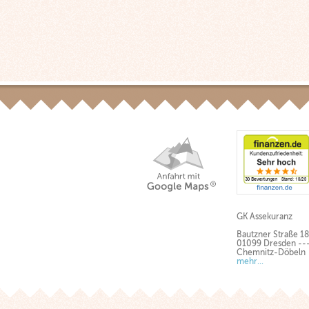
GK Assekuranz
Bautzner Straße 1
01099 Dresden --- 
Chemnitz-Döbeln
mehr...