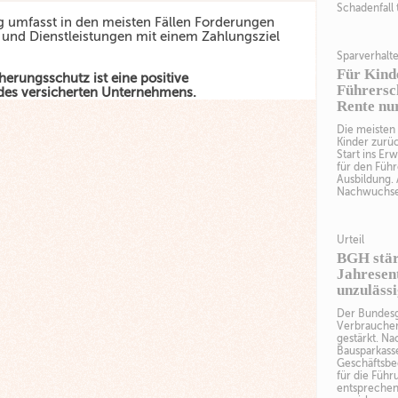
Schadenfall 
g umfasst in den meisten Fällen Forderungen
 und Dienstleistungen mit einem Zahlungsziel
Sparverhalt
Für Kind
erungsschutz ist eine positive
Führersch
des versicherten Unternehmens.
Rente nu
Die meisten 
Kinder zurüc
Start ins Er
für den Führ
Ausbildung. 
Nachwuchses
Urteil
BGH stär
Jahresen
unzuläss
Der Bundesg
Verbraucher
gestärkt. Na
Bausparkass
Geschäftsbe
für die Führ
entsprechend