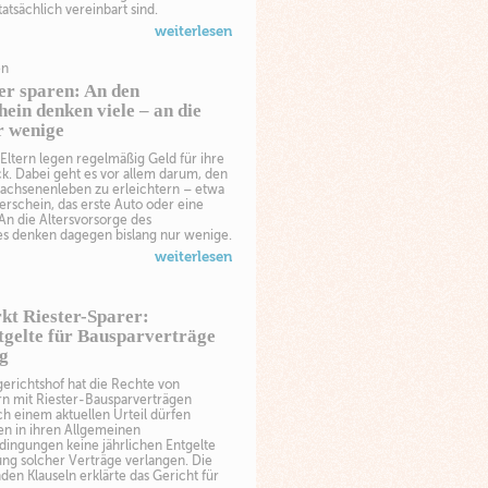
tatsächlich vereinbart sind.
weiterlesen
en
er sparen: An den
ein denken viele – an die
r wenige
Eltern legen regelmäßig Geld für ihre
k. Dabei geht es vor allem darum, den
wachsenenleben zu erleichtern – etwa
erschein, das erste Auto oder eine
An die Altersvorsorge des
 denken dagegen bislang nur wenige.
weiterlesen
kt Riester-Sparer:
tgelte für Bausparverträge
ig
erichtshof hat die Rechte von
n mit Riester-Bausparverträgen
ch einem aktuellen Urteil dürfen
en in ihren Allgemeinen
dingungen keine jährlichen Entgelte
ung solcher Verträge verlangen. Die
en Klauseln erklärte das Gericht für