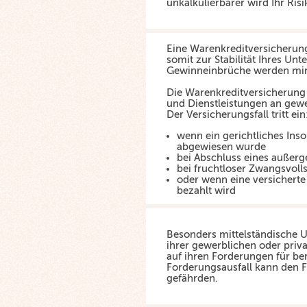
unkalkulierbarer wird Ihr Risi
Eine Warenkreditversicherung
somit zur Stabilität Ihres Unt
Gewinneinbrüche werden min
Die Warenkreditversicherung
und Dienstleistungen an gewe
Der Versicherungsfall tritt ein
wenn ein gerichtliches Ins
abgewiesen wurde
bei Abschluss eines außerge
bei fruchtloser Zwangsvoll
oder wenn eine versicherte
bezahlt wird
Besonders mittelständische 
ihrer gewerblichen oder priv
auf ihren Forderungen für ber
Forderungsausfall kann den 
gefährden.