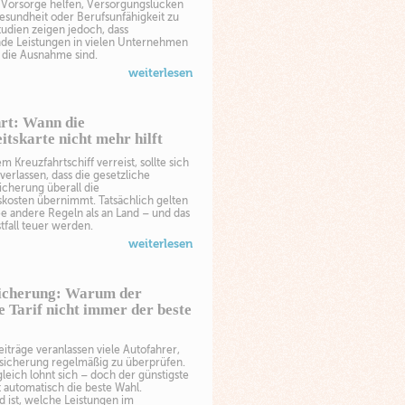
e Vorsorge helfen, Versorgungslücken
esundheit oder Berufsunfähigkeit zu
tudien zeigen jedoch, dass
de Leistungen in vielen Unternehmen
die Ausnahme sind.
weiterlesen
rt: Wann die
tskarte nicht mehr hilft
m Kreuzfahrtschiff verreist, sollte sich
 verlassen, dass die gesetzliche
icherung überall die
kosten übernimmt. Tatsächlich gelten
e andere Regeln als an Land – und das
tfall teuer werden.
weiterlesen
icherung: Warum der
e Tarif nicht immer der beste
iträge veranlassen viele Autofahrer,
rsicherung regelmäßig zu überprüfen.
gleich lohnt sich – doch der günstigste
ht automatisch die beste Wahl.
 ist, welche Leistungen im