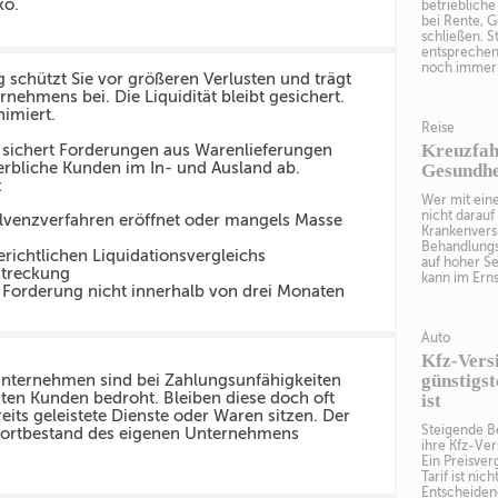
ko.
betrieblich
bei Rente, G
schließen. S
entsprechen
noch immer 
 schützt Sie vor größeren Verlusten und trägt
ernehmens bei. Die Liquidität bleibt gesichert.
imiert.
Reise
Kreuzfah
 sichert Forderungen aus Warenlieferungen
rbliche Kunden im In- und Ausland ab.
Gesundhei
:
Wer mit eine
nicht darauf
olvenzverfahren eröffnet oder mangels Masse
Krankenvers
Behandlungs
richtlichen Liquidationsvergleichs
auf hoher Se
streckung
kann im Erns
 Forderung nicht innerhalb von drei Monaten
Auto
Kfz-Vers
günstigst
Unternehmen sind bei Zahlungsunfähigkeiten
aten Kunden bedroht. Bleiben diese doch oft
ist
eits geleistete Dienste oder Waren sitzen. Der
Steigende Be
Fortbestand des eigenen Unternehmens
ihre Kfz-Ve
Ein Preisver
Tarif ist nic
Entscheidend