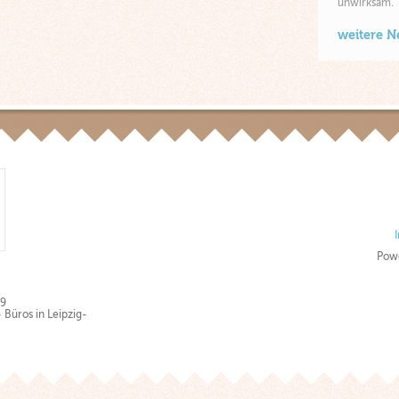
unwirksam.
weitere 
Pow
89
Büros in Leipzig-