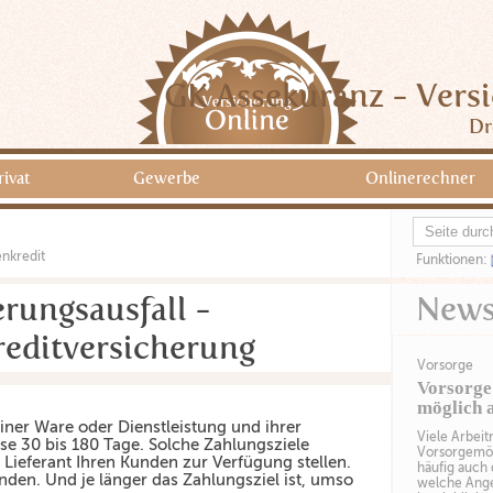
GK Assekuranz - Vers
Dr
rivat
Gewerbe
Onlinerechner
nkredit
Funktionen:
rungsausfall -
New
editversicherung
Vorsorge
Vorsorge
möglich a
iner Ware oder Dienstleistung und ihrer
Viele Arbei
se 30 bis 180 Tage. Solche Zahlungsziele
Vorsorgemög
s Lieferant Ihren Kunden zur Verfügung stellen.
häufig auch 
nden. Und je länger das Zahlungsziel ist, umso
welche Angeb