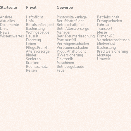
Startseite
Privat
Gewerbe
Analyse
Haftpflicht
Photovoltaikanlage
Betriebsinhalt
Aktuelles
Unfall
Berufshaftpflicht
Ertragsschaden
Dokumente
Berufsunfähigkeit
Betriebshaftpflicht
Fuhrpark
Links
Bauleistung
Betr. Altersvorsorge
Transport
News
Wohngebäude
Manager
Messe
Wissenswertes
Hausrat
Betriebsunterbrechung
Firmen-RS
Fahrzeug
Praxisausfall
Vermieterrechtsschu
Leben
Vermögensschäden
Mietverlust
Pflege,Krankh.
Vertrauensschäden
Bauleistung
Altersvorsorge
Produkthaftpflicht
Kreditversicherung
Kinder
IT-Versicherung
Montage
Senioren
Elektronik
Umwelt
Kranken
Maschinen
Rechtsschutz
Betriebsgebäude
Reisen
Feuer