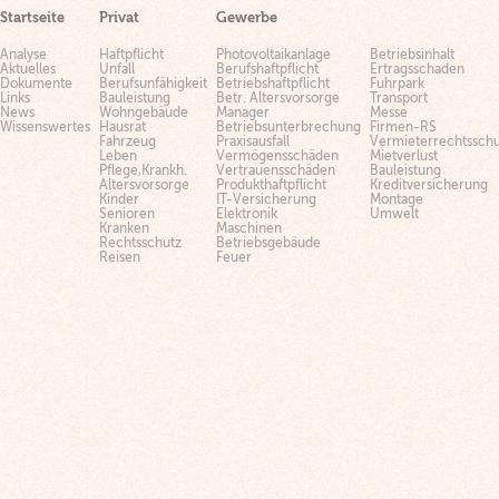
Startseite
Privat
Gewerbe
Analyse
Haftpflicht
Photovoltaikanlage
Betriebsinhalt
Aktuelles
Unfall
Berufshaftpflicht
Ertragsschaden
Dokumente
Berufsunfähigkeit
Betriebshaftpflicht
Fuhrpark
Links
Bauleistung
Betr. Altersvorsorge
Transport
News
Wohngebäude
Manager
Messe
Wissenswertes
Hausrat
Betriebsunterbrechung
Firmen-RS
Fahrzeug
Praxisausfall
Vermieterrechtsschu
Leben
Vermögensschäden
Mietverlust
Pflege,Krankh.
Vertrauensschäden
Bauleistung
Altersvorsorge
Produkthaftpflicht
Kreditversicherung
Kinder
IT-Versicherung
Montage
Senioren
Elektronik
Umwelt
Kranken
Maschinen
Rechtsschutz
Betriebsgebäude
Reisen
Feuer