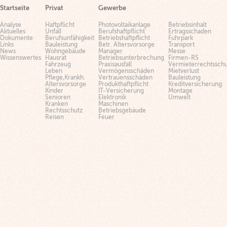
Startseite
Privat
Gewerbe
Analyse
Haftpflicht
Photovoltaikanlage
Betriebsinhalt
Aktuelles
Unfall
Berufshaftpflicht
Ertragsschaden
Dokumente
Berufsunfähigkeit
Betriebshaftpflicht
Fuhrpark
Links
Bauleistung
Betr. Altersvorsorge
Transport
News
Wohngebäude
Manager
Messe
Wissenswertes
Hausrat
Betriebsunterbrechung
Firmen-RS
Fahrzeug
Praxisausfall
Vermieterrechtsschu
Leben
Vermögensschäden
Mietverlust
Pflege,Krankh.
Vertrauensschäden
Bauleistung
Altersvorsorge
Produkthaftpflicht
Kreditversicherung
Kinder
IT-Versicherung
Montage
Senioren
Elektronik
Umwelt
Kranken
Maschinen
Rechtsschutz
Betriebsgebäude
Reisen
Feuer