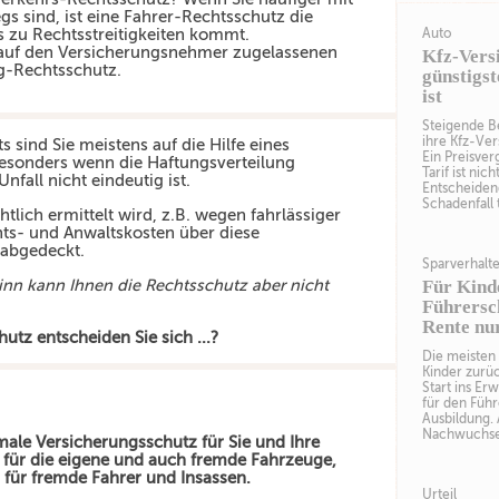
 sind, ist eine Fahrer-Rechtsschutz die
s zu Rechtsstreitigkeiten kommt.
Auto
e auf den Versicherungsnehmer zugelassenen
Kfz-Vers
g-Rechtsschutz.
günstigst
ist
Steigende Be
ihre Kfz-Ve
 sind Sie meistens auf die Hilfe eines
Ein Preisver
esonders wenn die Haftungsverteilung
Tarif ist nic
nfall nicht eindeutig ist.
Entscheidend
Schadenfall 
tlich ermittelt wird, z.B. wegen fahrlässiger
hts- und Anwaltskosten über diese
 abgedeckt.
Sparverhalt
inn kann Ihnen die Rechtsschutz aber nicht
Für Kind
Führersch
Rente nu
tz entscheiden Sie sich ...?
Die meisten 
Kinder zurüc
Start ins Er
für den Führ
Ausbildung. 
Nachwuchses
male Versicherungsschutz für Sie und Ihre
- für die eigene und auch fremde Fahrzeuge,
s für fremde Fahrer und Insassen.
Urteil