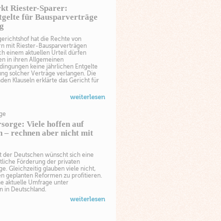
kt Riester-Sparer:
tgelte für Bausparverträge
ig
erichtshof hat die Rechte von
n mit Riester-Bausparverträgen
ch einem aktuellen Urteil dürfen
en in ihren Allgemeinen
dingungen keine jährlichen Entgelte
ung solcher Verträge verlangen. Die
en Klauseln erklärte das Gericht für
weiterlesen
rge
sorge: Viele hoffen auf
 – rechnen aber nicht mit
t der Deutschen wünscht sich eine
atliche Förderung der privaten
ge. Gleichzeitig glauben viele nicht,
en geplanten Reformen zu profitieren.
ne aktuelle Umfrage unter
 in Deutschland.
weiterlesen