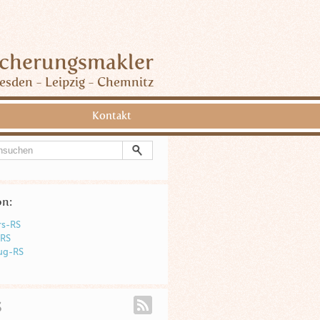
icherungsmakler
esden - Leipzig - Chemnitz
Kontakt
on:
rs-RS
-RS
ug-RS
s