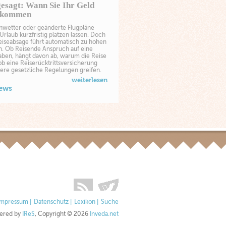
gesagt: Wann Sie Ihr Geld
ekommen
Unwetter oder geänderte Flugpläne
rlaub kurzfristig platzen lassen. Doch
eiseabsage führt automatisch zu hohen
n. Ob Reisende Anspruch auf eine
aben, hängt davon ab, warum die Reise
 ob eine Reiserücktrittsversicherung
ere gesetzliche Regelungen greifen.
weiterlesen
News
Impressum
|
Datenschutz
|
Lexikon
|
Suche
ered by
IReS
, Copyright © 2026
Inveda.net