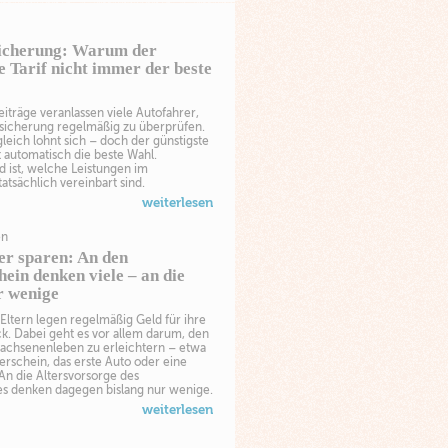
icherung: Warum der
e Tarif nicht immer der beste
iträge veranlassen viele Autofahrer,
rsicherung regelmäßig zu überprüfen.
gleich lohnt sich – doch der günstigste
ht automatisch die beste Wahl.
 ist, welche Leistungen im
tatsächlich vereinbart sind.
weiterlesen
en
er sparen: An den
ein denken viele – an die
r wenige
Eltern legen regelmäßig Geld für ihre
k. Dabei geht es vor allem darum, den
wachsenenleben zu erleichtern – etwa
erschein, das erste Auto oder eine
An die Altersvorsorge des
 denken dagegen bislang nur wenige.
weiterlesen