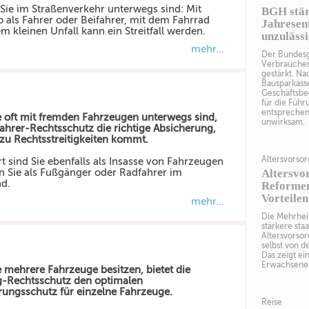
 Sie im Straßenverkehr unterwegs sind: Mit
BGH stär
 als Fahrer oder Beifahrer, mit dem Fahrrad
Jahresen
m kleinen Unfall kann ein Streitfall werden.
unzuläss
mehr...
Der Bundesg
Verbraucher
gestärkt. Na
Bausparkass
Geschäftsbe
für die Führ
entsprechend
 oft mit fremden Fahrzeugen unterwegs sind,
unwirksam.
 Fahrer-Rechtsschutz die richtige Absicherung,
zu Rechtsstreitigkeiten kommt.
Altersvorso
rt sind Sie ebenfalls als Insasse von Fahrzeugen
 Sie als Fußgänger oder Radfahrer im
Altersvor
nd.
Reformen
Vorteilen
mehr...
Die Mehrhei
stärkere sta
Altersvorsor
selbst von d
Das zeigt ei
Erwachsenen
 mehrere Fahrzeuge besitzen, bietet die
-Rechtsschutz den optimalen
rungsschutz für einzelne Fahrzeuge.
Reise