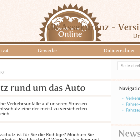
GK Assekuranz - Vers
Dr
rivat
Gewerbe
Onlinerechner
KFZ
tz rund um das Auto
Navigati
Verkeh
che Verkehrsunfälle auf unseren Strassen.
Fahrer
htsschutz eine der meist zu versicherten
Fahrze
eich.
New
chutz ist für Sie die Richtige? Möchten Sie
Verkehrs-Rechtsschutz? Wenn Sie häufiger mit