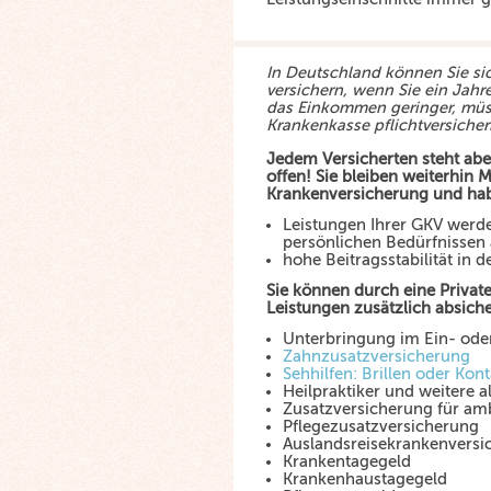
In Deutschland können Sie si
versichern, wenn Sie ein Jahr
das Einkommen geringer, müss
Krankenkasse pflichtversicher
Jedem Versicherten steht abe
offen! Sie bleiben weiterhin M
Krankenversicherung und hab
Leistungen Ihrer GKV wer
persönlichen Bedürfnissen
hohe Beitragsstabilität in d
Sie können durch eine Privat
Leistungen zusätzlich absiche
Unterbringung im Ein- ode
Zahnzusatzversicherung
Sehhilfen: Brillen oder Kont
Heilpraktiker und weitere 
Zusatzversicherung für am
Pflegezusatzversicherung
Auslandsreisekrankenversi
Krankentagegeld
Krankenhaustagegeld