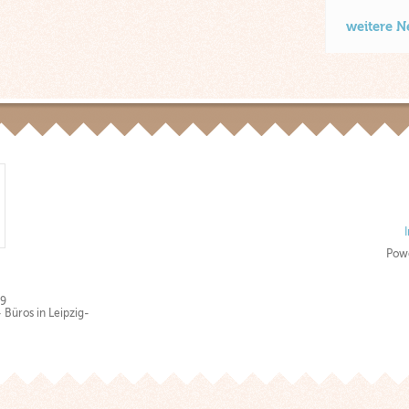
weitere 
Pow
89
Büros in Leipzig-