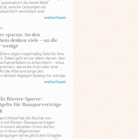
ht automatisch die beste Wahl.
 ist, welche Leistungen im
tatsächlich vereinbart sind.
weiterlesen
en
er sparen: An den
ein denken viele – an die
r wenige
Eltern legen regelmäßig Geld für ihre
k. Dabei geht es vor allem darum, den
wachsenenleben zu erleichtern – etwa
erschein, das erste Auto oder eine
An die Altersvorsorge des
 denken dagegen bislang nur wenige.
weiterlesen
kt Riester-Sparer:
tgelte für Bausparverträge
ig
erichtshof hat die Rechte von
n mit Riester-Bausparverträgen
ch einem aktuellen Urteil dürfen
en in ihren Allgemeinen
dingungen keine jährlichen Entgelte