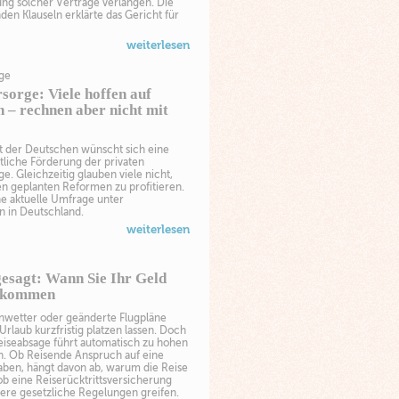
ung solcher Verträge verlangen. Die
en Klauseln erklärte das Gericht für
weiterlesen
rge
sorge: Viele hoffen auf
 – rechnen aber nicht mit
t der Deutschen wünscht sich eine
atliche Förderung der privaten
ge. Gleichzeitig glauben viele nicht,
en geplanten Reformen zu profitieren.
ne aktuelle Umfrage unter
 in Deutschland.
weiterlesen
gesagt: Wann Sie Ihr Geld
ekommen
Unwetter oder geänderte Flugpläne
rlaub kurzfristig platzen lassen. Doch
eiseabsage führt automatisch zu hohen
n. Ob Reisende Anspruch auf eine
aben, hängt davon ab, warum die Reise
 ob eine Reiserücktrittsversicherung
ere gesetzliche Regelungen greifen.