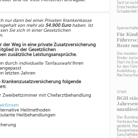
Tarif ist nic
Entscheidend
Schadenfall 
ch nur dann bei einer Privaten Krankenkasse
esgehalt von mehr als
54.900 Euro
haben. Ist
Sparverhalt
en Sie sich in einer Gesetzlichen
Für Kind
n.
Führersch
r der Weg in eine private Zusatzversicherung
Rente nu
itglied in der Gesetzlichen
Die meisten 
en zusätzliche Leistungsansprüche.
Kinder zurüc
Start ins Er
den durch
individuelle Tarifauswahl
Ihren
für den Führ
 angepasst
Ausbildung. 
en letzten Jahren
Nachwuchses
e Krankenzusatzversicherung folgende
rn:
Urteil
r Zweibettzimmer mit Chefarztbehandlung
BGH stär
Jahresen
aktlinsen
unzuläss
alternative Heilmethoden
bulante Heilbehandlungen
Der Bundesg
Verbraucher
cherung
gestärkt. Na
Bausparkass
Geschäftsbe