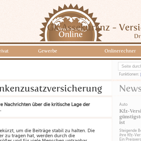
GK Assekuranz - Vers
Dr
rivat
Gewerbe
Onlinerechner
Funktionen:
ankenzusatzversicherung
New
e Nachrichten über die kritische Lage der
Auto
.
Kfz-Vers
günstigst
ist
ekürzt, um die Beiträge stabil zu halten. Die
Steigende Be
ihre Kfz-Ve
er zu tragen hat, werden durch die
Ein Preisver
rößer und für viele Menschen untragbar.