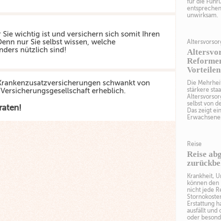
für die Führ
entsprechend
unwirksam.
 Sie wichtig ist und versichern sich somit Ihren
enn nur Sie selbst wissen, welche
Altersvorso
nders nützlich sind!
Altersvor
Reformen
Vorteilen
e Krankenzusatzversicherungen schwankt von
Die Mehrhei
stärkere sta
 Versicherungsgesellschaft erheblich.
Altersvorsor
selbst von d
raten!
Das zeigt ei
Erwachsenen
Reise
Reise ab
zurückb
Krankheit, 
können den U
nicht jede R
Stornokoste
Erstattung h
ausfällt und
oder besond