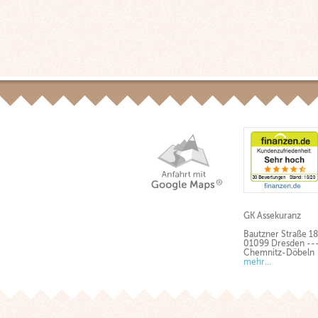
GK Assekuranz
Bautzner Straße 1
01099 Dresden --- 
Chemnitz-Döbeln
mehr...