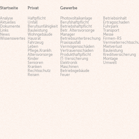
Startseite
Privat
Gewerbe
Analyse
Haftpflicht
Photovoltaikanlage
Betriebsinhalt
Aktuelles
Unfall
Berufshaftpflicht
Ertragsschaden
Dokumente
Berufsunfähigkeit
Betriebshaftpflicht
Fuhrpark
Links
Bauleistung
Betr. Altersvorsorge
Transport
News
Wohngebäude
Manager
Messe
Wissenswertes
Hausrat
Betriebsunterbrechung
Firmen-RS
Fahrzeug
Praxisausfall
Vermieterrechtsschu
Leben
Vermögensschäden
Mietverlust
Pflege,Krankh.
Vertrauensschäden
Bauleistung
Altersvorsorge
Produkthaftpflicht
Kreditversicherung
Kinder
IT-Versicherung
Montage
Senioren
Elektronik
Umwelt
Kranken
Maschinen
Rechtsschutz
Betriebsgebäude
Reisen
Feuer