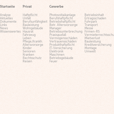
Startseite
Privat
Gewerbe
Analyse
Haftpflicht
Photovoltaikanlage
Betriebsinhalt
Aktuelles
Unfall
Berufshaftpflicht
Ertragsschaden
Dokumente
Berufsunfähigkeit
Betriebshaftpflicht
Fuhrpark
Links
Bauleistung
Betr. Altersvorsorge
Transport
News
Wohngebäude
Manager
Messe
Wissenswertes
Hausrat
Betriebsunterbrechung
Firmen-RS
Fahrzeug
Praxisausfall
Vermieterrechtsschu
Leben
Vermögensschäden
Mietverlust
Pflege,Krankh.
Vertrauensschäden
Bauleistung
Altersvorsorge
Produkthaftpflicht
Kreditversicherung
Kinder
IT-Versicherung
Montage
Senioren
Elektronik
Umwelt
Kranken
Maschinen
Rechtsschutz
Betriebsgebäude
Reisen
Feuer