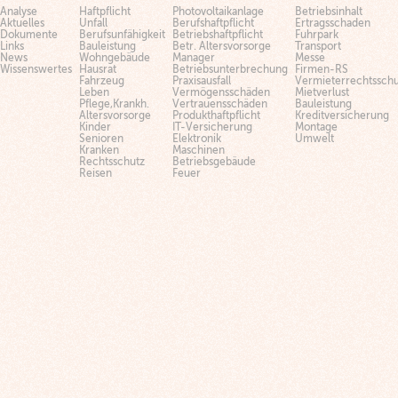
Analyse
Haftpflicht
Photovoltaikanlage
Betriebsinhalt
Aktuelles
Unfall
Berufshaftpflicht
Ertragsschaden
Dokumente
Berufsunfähigkeit
Betriebshaftpflicht
Fuhrpark
Links
Bauleistung
Betr. Altersvorsorge
Transport
News
Wohngebäude
Manager
Messe
Wissenswertes
Hausrat
Betriebsunterbrechung
Firmen-RS
Fahrzeug
Praxisausfall
Vermieterrechtsschu
Leben
Vermögensschäden
Mietverlust
Pflege,Krankh.
Vertrauensschäden
Bauleistung
Altersvorsorge
Produkthaftpflicht
Kreditversicherung
Kinder
IT-Versicherung
Montage
Senioren
Elektronik
Umwelt
Kranken
Maschinen
Rechtsschutz
Betriebsgebäude
Reisen
Feuer